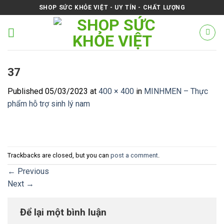
Skip
SHOP SỨC KHỎE VIỆT - UY TÍN - CHẤT LƯỢNG
to
content
37
Published
05/03/2023
at
400 × 400
in
MINHMEN – Thực
phẩm hỗ trợ sinh lý nam
Trackbacks are closed, but you can
post a comment
.
←
Previous
Next
→
Để lại một bình luận