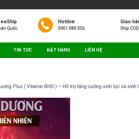
reeShip
Hotline
Giao hà
oàn Quốc
0901.089.355
Ship COD
TIN TỨC
ĐẶT HÀNG
LIÊN HỆ
ơng Plus ( Vitamin BHD ) – Hỗ trợ tăng cường sinh lực và sinh 