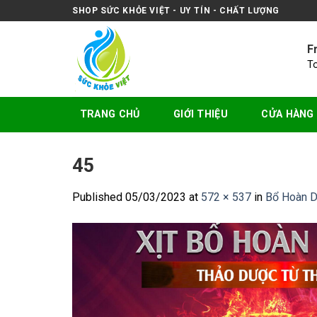
Skip
SHOP SỨC KHỎE VIỆT - UY TÍN - CHẤT LƯỢNG
to
content
F
T
TRANG CHỦ
GIỚI THIỆU
CỬA HÀNG
45
Published
05/03/2023
at
572 × 537
in
Bổ Hoàn Dư