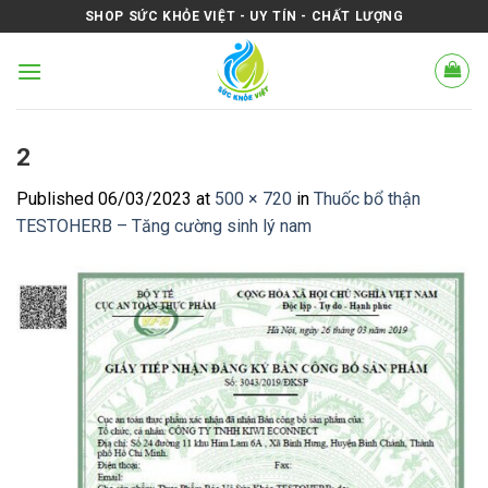
Skip
SHOP SỨC KHỎE VIỆT - UY TÍN - CHẤT LƯỢNG
to
content
2
Published
06/03/2023
at
500 × 720
in
Thuốc bổ thận
TESTOHERB – Tăng cường sinh lý nam