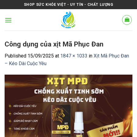
Skip
SHOP SỨC KHỎE VIỆT - UY TÍN - CHẤT LƯỢNG
to
content
Công dụng của xịt Mã Phục Đan
Published
15/09/2025
at
1847 × 1033
in
Xịt Mã Phục Đan
– Kéo Dài Cuộc Yêu