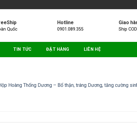
reeShip
Hotline
Giao hà
oàn Quốc
0901.089.355
Ship COD
TIN TỨC
ĐẶT HÀNG
LIÊN HỆ
ộp Hoàng Thống Dương – Bổ thận, tráng Dương, tăng cường sinh