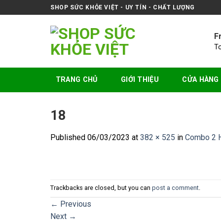
Skip
SHOP SỨC KHỎE VIỆT - UY TÍN - CHẤT LƯỢNG
to
content
F
T
TRANG CHỦ
GIỚI THIỆU
CỬA HÀNG
18
Published
06/03/2023
at
382 × 525
in
Combo 2 H
Trackbacks are closed, but you can
post a comment
.
←
Previous
Next
→