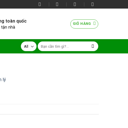
ng toàn quốc
GIỎ HÀNG
 tận nhà
 lý