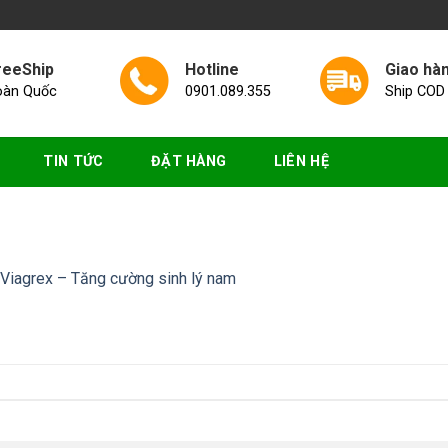
reeShip
Hotline
Giao hà
oàn Quốc
0901.089.355
Ship COD
TIN TỨC
ĐẶT HÀNG
LIÊN HỆ
 Viagrex – Tăng cường sinh lý nam