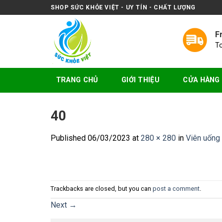
Skip
SHOP SỨC KHỎE VIỆT - UY TÍN - CHẤT LƯỢNG
to
content
F
T
TRANG CHỦ
GIỚI THIỆU
CỬA HÀNG
40
Published
06/03/2023
at
280 × 280
in
Viên uống
Trackbacks are closed, but you can
post a comment
.
Next
→