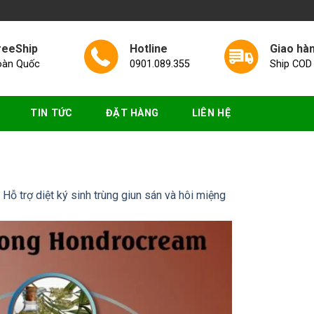
reeShip
Hotline
Giao hà
oàn Quốc
0901.089.355
Ship COD
TIN TỨC
ĐẶT HÀNG
LIÊN HỆ
 Hỗ trợ diệt ký sinh trùng giun sán và hôi miệng