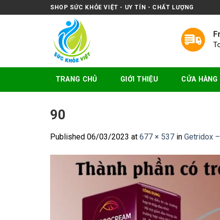
Skip
SHOP SỨC KHỎE VIỆT - UY TÍN - CHẤT LƯỢNG
to
content
F
T
TRANG CHỦ
GIỚI THIỆU
CỬA HÀNG
90
Published
06/03/2023
at
677 × 537
in
Getridox –