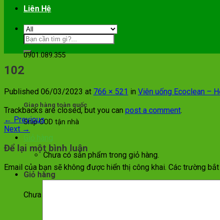
Liên Hệ
Hotline
0901.089.355
102
Published
06/03/2023
at
766 × 521
in
Viên uống Ecoclean – Hỗ 
Giao hàng toàn quốc
Trackbacks are closed, but you can
post a comment
.
←
Previous
Ship COD tận nhà
Next
→
Giỏ hàng
Để lại một bình luận
Chưa có sản phẩm trong giỏ hàng.
Email của bạn sẽ không được hiển thị công khai.
Các trường bắ
Giỏ hàng
Chưa có sản phẩm trong giỏ hàng.