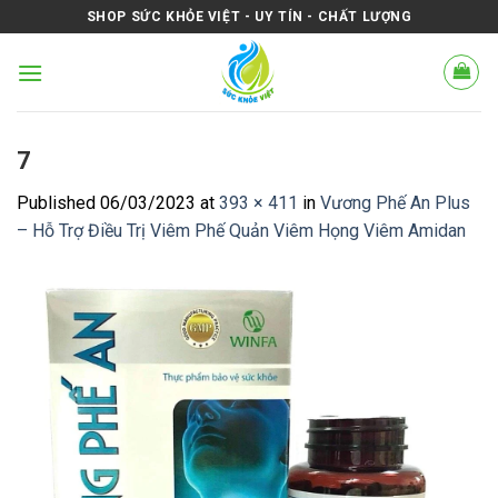
Skip
SHOP SỨC KHỎE VIỆT - UY TÍN - CHẤT LƯỢNG
to
content
7
Published
06/03/2023
at
393 × 411
in
Vương Phế An Plus
– Hỗ Trợ Điều Trị Viêm Phế Quản Viêm Họng Viêm Amidan