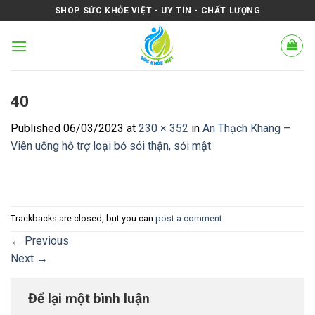
Skip
SHOP SỨC KHỎE VIỆT - UY TÍN - CHẤT LƯỢNG
to
content
40
Published
06/03/2023
at
230 × 352
in
An Thạch Khang –
Viên uống hỗ trợ loại bỏ sỏi thận, sỏi mật
Trackbacks are closed, but you can
post a comment
.
←
Previous
Next
→
Để lại một bình luận