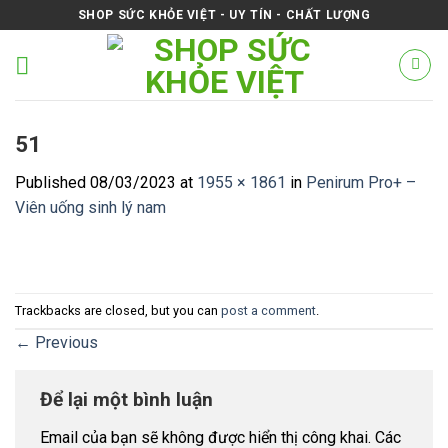
Skip
SHOP SỨC KHỎE VIỆT - UY TÍN - CHẤT LƯỢNG
to
content
51
Published
08/03/2023
at
1955 × 1861
in
Penirum Pro+ –
Viên uống sinh lý nam
Trackbacks are closed, but you can
post a comment
.
←
Previous
Để lại một bình luận
Email của bạn sẽ không được hiển thị công khai.
Các