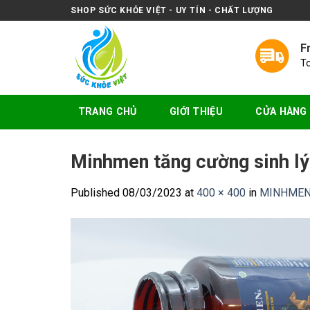
Skip
SHOP SỨC KHỎE VIỆT - UY TÍN - CHẤT LƯỢNG
to
content
F
T
TRANG CHỦ
GIỚI THIỆU
CỬA HÀNG
Minhmen tăng cường sinh lý
Published
08/03/2023
at
400 × 400
in
MINHMEN –