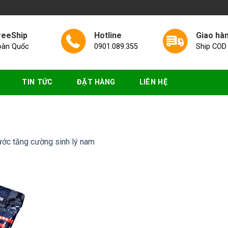
reeShip
Hotline
Giao hà
oàn Quốc
0901.089.355
Ship COD
TIN TỨC
ĐẶT HÀNG
LIÊN HỆ
ớc tăng cường sinh lý nam