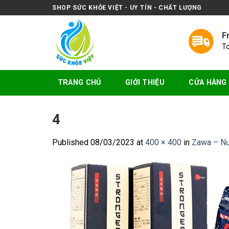
Skip
SHOP SỨC KHỎE VIỆT - UY TÍN - CHẤT LƯỢNG
to
content
F
T
TRANG CHỦ
GIỚI THIỆU
CỬA HÀNG
4
Published
08/03/2023
at
400 × 400
in
Zawa – Nư