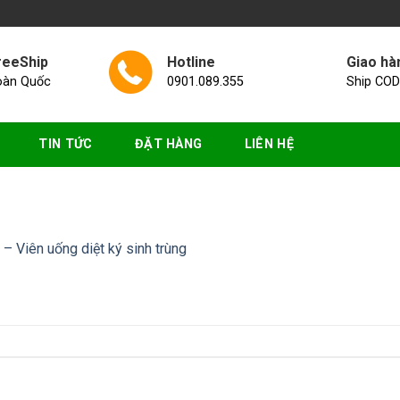
reeShip
Hotline
Giao hà
oàn Quốc
0901.089.355
Ship COD
TIN TỨC
ĐẶT HÀNG
LIÊN HỆ
– Viên uống diệt ký sinh trùng