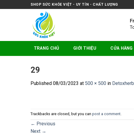
Skip
SHOP SỨC KHỎE VIỆT - UY TÍN - CHẤT LƯỢNG
to
content
F
T
TRANG CHỦ
GIỚI THIỆU
CỬA HÀNG
29
Published
08/03/2023
at
500 × 500
in
Detoxherb 
Trackbacks are closed, but you can
post a comment
.
←
Previous
Next
→