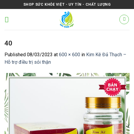
Skip
SHOP SỨC KHỎE VIỆT - UY TÍN - CHẤT LƯỢNG
to
content
40
Published
08/03/2023
at
600 × 600
in
Kim Kê Đả Thạch –
Hỗ trợ điều trị sỏi thận