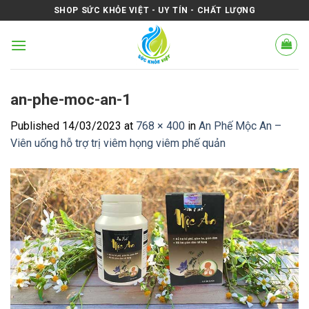
Skip
SHOP SỨC KHỎE VIỆT - UY TÍN - CHẤT LƯỢNG
to
content
an-phe-moc-an-1
Published
14/03/2023
at
768 × 400
in
An Phế Mộc An –
Viên uống hỗ trợ trị viêm họng viêm phế quản