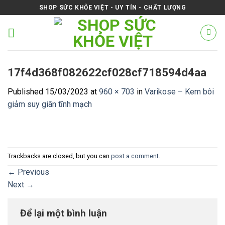
Skip
SHOP SỨC KHỎE VIỆT - UY TÍN - CHẤT LƯỢNG
to
content
17f4d368f082622cf028cf718594d4aa
Published
15/03/2023
at
960 × 703
in
Varikose – Kem bôi
giảm suy giãn tĩnh mạch
Trackbacks are closed, but you can
post a comment
.
←
Previous
Next
→
Để lại một bình luận