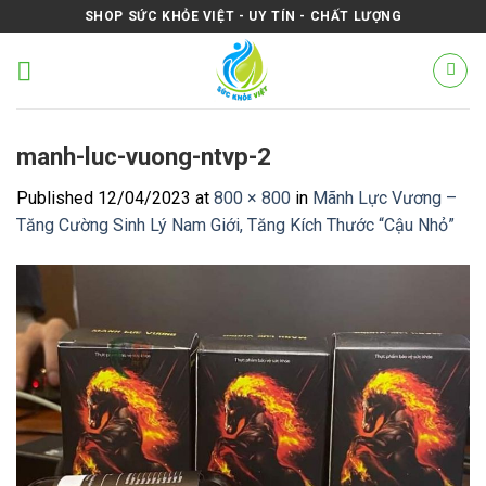
Skip
SHOP SỨC KHỎE VIỆT - UY TÍN - CHẤT LƯỢNG
to
content
manh-luc-vuong-ntvp-2
Published
12/04/2023
at
800 × 800
in
Mãnh Lực Vương –
Tăng Cường Sinh Lý Nam Giới, Tăng Kích Thước “Cậu Nhỏ”