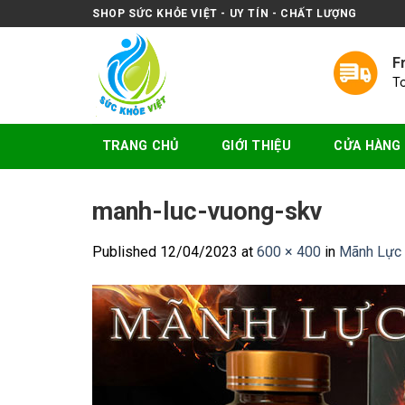
Skip
SHOP SỨC KHỎE VIỆT - UY TÍN - CHẤT LƯỢNG
to
content
F
T
TRANG CHỦ
GIỚI THIỆU
CỬA HÀNG
manh-luc-vuong-skv
Published
12/04/2023
at
600 × 400
in
Mãnh Lực 