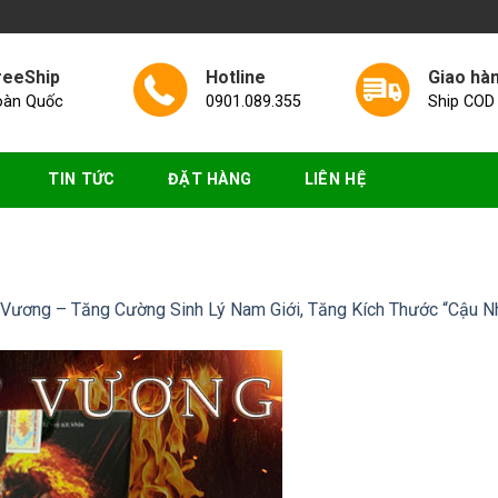
reeShip
Hotline
Giao hà
oàn Quốc
0901.089.355
Ship COD
TIN TỨC
ĐẶT HÀNG
LIÊN HỆ
Vương – Tăng Cường Sinh Lý Nam Giới, Tăng Kích Thước “Cậu N