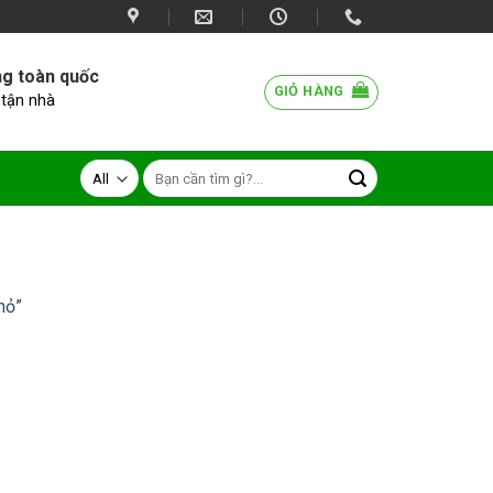
ng toàn quốc
GIỎ HÀNG
 tận nhà
hỏ”