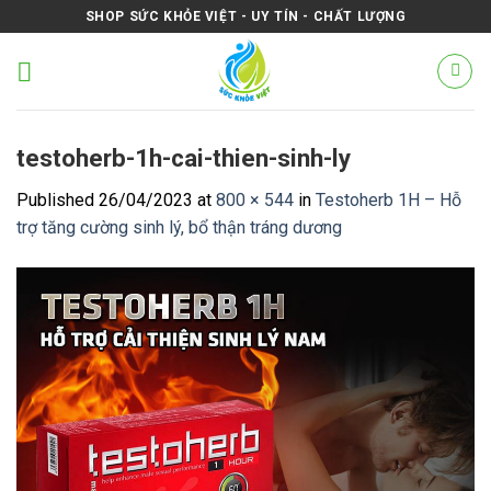
Skip
SHOP SỨC KHỎE VIỆT - UY TÍN - CHẤT LƯỢNG
to
content
testoherb-1h-cai-thien-sinh-ly
Published
26/04/2023
at
800 × 544
in
Testoherb 1H – Hỗ
trợ tăng cường sinh lý, bổ thận tráng dương