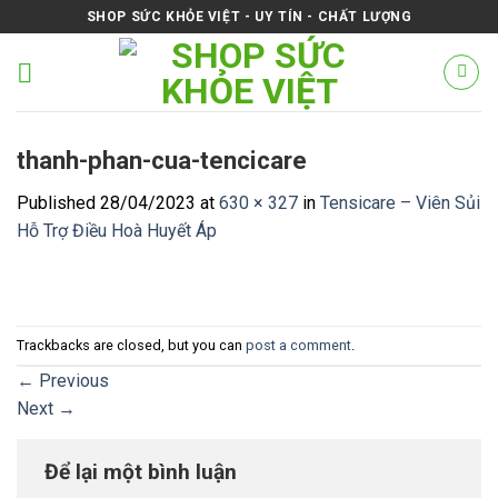
Skip
SHOP SỨC KHỎE VIỆT - UY TÍN - CHẤT LƯỢNG
to
content
thanh-phan-cua-tencicare
Published
28/04/2023
at
630 × 327
in
Tensicare – Viên Sủi
Hỗ Trợ Điều Hoà Huyết Áp
Trackbacks are closed, but you can
post a comment
.
←
Previous
Next
→
Để lại một bình luận