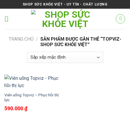
Skip
SHOP SỨC KHỎE VIỆT - UY TÍN - CHẤT LƯỢNG
to
content
TRANG CHỦ
/
SẢN PHẨM ĐƯỢC GẮN THẺ “TOPVIZ-
SHOP SỨC KHỎE VIỆT”
Viên uống Topviz – Phục hồi thị
lực
590.000
₫