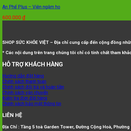
là:
tại
An Phế Plus – Viên ngậm ho
750.000 ₫.
là:
650.000 ₫.
600.000
₫
SHOP SỨC KHỎE VIỆT – Địa chỉ cung cấp đến cộng đồng nhữn
* Các nội dung trên trang chúng tôi chỉ có tính chất tham khả
HỖ TRỢ KHÁCH HÀNG
Hướng dẫn đặt hàng
Chính sách thanh toán
Chính sách đổi trả và hoàn tiền
Chính sách vận chuyển
Kiểm tra đơn đặt hàng
Chính sách bảo mật thông tin
LIÊN HỆ
Địa Chỉ : Tầng 5 toà Garden Tower, Đường Cộng Hoà, Phường 