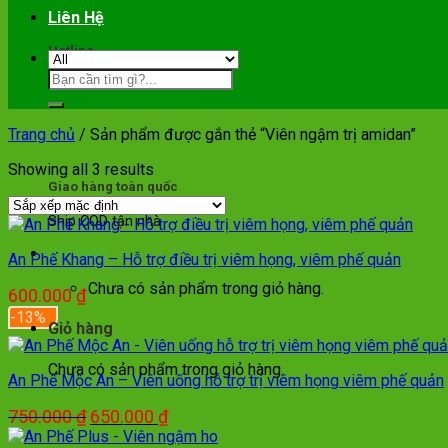
Liên Hệ
Hotline
0901.089.355
Trang chủ
/
Sản phẩm được gắn thẻ “Viên ngậm trị amidan”
Showing all 3 results
Giao hàng toàn quốc
Ship COD tận nhà
Giỏ hàng
An Phế Khang – Hỗ trợ điều trị viêm họng, viêm phế quản
Chưa có sản phẩm trong giỏ hàng.
600.000
₫
-13%
Giỏ hàng
Chưa có sản phẩm trong giỏ hàng.
An Phế Mộc An – Viên uống hỗ trợ trị viêm họng viêm phế quản
Giá
Giá
750.000
₫
650.000
₫
gốc
hiện