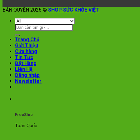
BẢN QUYỀN 2026 ©
SHOP SỨC KHỎE VIỆT
Trang Chủ
Giới Thiệu
Cửa hàng
Tin Tức
Đặt Hàng
Liên Hệ
Đăng nhập
Newsletter
FreeShip
Toàn Quốc