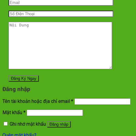
Đăng nhập
Tên tài khoản hoặc địa chỉ email
*
Mật khẩu
*
Ghi nhớ mật khẩu
Đăng nhập
Quên mật khẩu?