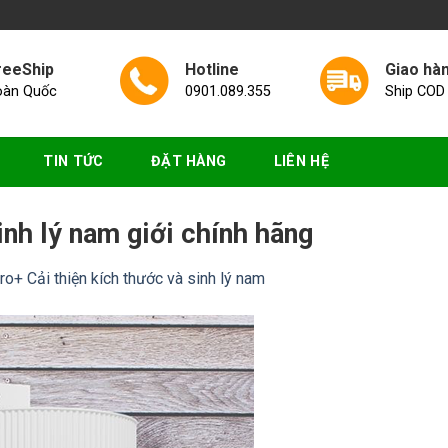
reeShip
Hotline
Giao hà
oàn Quốc
0901.089.355
Ship COD
TIN TỨC
ĐẶT HÀNG
LIÊN HỆ
nh lý nam giới chính hãng
o+ Cải thiện kích thước và sinh lý nam