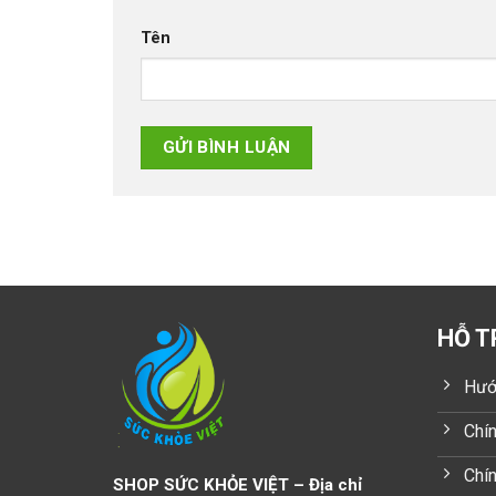
Tên
HỖ T
Hướ
Chín
Chín
SHOP SỨC KHỎE VIỆT – Địa chỉ