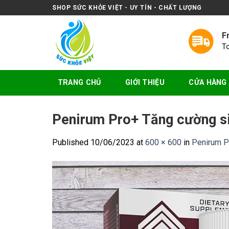
Skip
SHOP SỨC KHỎE VIỆT - UY TÍN - CHẤT LƯỢNG
to
content
F
T
TRANG CHỦ
GIỚI THIỆU
CỬA HÀNG
Penirum Pro+ Tăng cường si
Published
10/06/2023
at
600 × 600
in
Penirum Pr