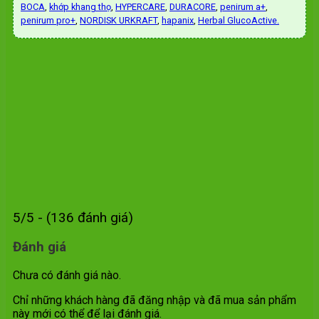
BOCA
,
khớp khang thọ
,
HYPERCARE
,
DURACORE
,
penirum a+
,
penirum pro+
,
NORDISK URKRAFT
,
hapanix
,
Herbal GlucoActive.
5/5 - (136 đánh giá)
Đánh giá
Chưa có đánh giá nào.
Chỉ những khách hàng đã đăng nhập và đã mua sản phẩm
này mới có thể để lại đánh giá.