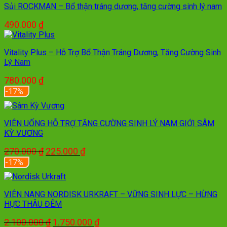
Sủi ROCKMAN – Bổ thận tráng dương, tăng cường sinh lý nam
490.000
₫
Vitality Plus – Hỗ Trợ Bổ Thận Tráng Dương, Tăng Cường Sinh
Lý Nam
780.000
₫
-17%
VIÊN UỐNG HỖ TRỢ TĂNG CƯỜNG SINH LÝ NAM GIỚI SÂM
KỲ VƯƠNG
Giá
Giá
270.000
₫
225.000
₫
gốc
hiện
-17%
là:
tại
270.000 ₫.
là:
225.000 ₫.
VIÊN NANG NORDISK URKRAFT – VỮNG SINH LỰC – HỪNG
HỰC THÂU ĐÊM
Giá
Giá
2.100.000
₫
1.750.000
₫