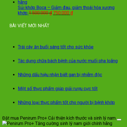
Sủi khớp Boca – Giảm đau, giảm thoái hóa xương
Giá
Giá
khớp
1.500.000
₫
750.000
₫
gốc
hiện
là:
tại
BÀI VIẾT MỚI NHẤT
1.500.000 ₫.
là:
750.000 ₫.
Trái cây ăn buổi sáng tốt cho sức khỏe
Tác dụng chữa bách bệnh của nước muối pha loãng
Những dấu hiệu nhận biết gan bị nhiễm độc
Một số thực phẩm giúp giải rượu cực tốt
Những loại thực phẩm tốt cho người bị bệnh khớp
Đặt mua Penirum Pro+ Cải thiện kích thước và sinh lý nam