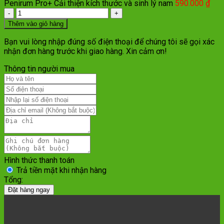
Penirum Pro+ Cải thiện kích thước và sinh lý nam
590.000
₫
Số
lượng
Thêm vào giỏ hàng
Bạn vui lòng nhập đúng số điện thoại để chúng tôi sẽ gọi xác
nhận đơn hàng trước khi giao hàng. Xin cảm ơn!
Thông tin người mua
Hình thức thanh toán
Trả tiền mặt khi nhận hàng
Tổng:
Đặt hàng ngay