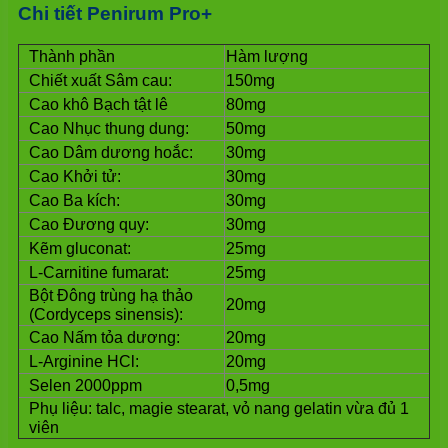
Chi tiết Penirum Pro+
Thành phần
Hàm lượng
Chiết xuất Sâm cau:
150mg
Cao khô Bạch tật lê
80mg
Cao Nhục thung dung:
50mg
Cao Dâm dương hoắc:
30mg
Cao Khởi tử:
30mg
Cao Ba kích:
30mg
Cao Đương quy:
30mg
Kẽm gluconat:
25mg
L-Carnitine fumarat:
25mg
Bột Đông trùng hạ thảo
20mg
(Cordyceps sinensis):
Cao Nấm tỏa dương:
20mg
L-Arginine HCl:
20mg
Selen 2000ppm
0,5mg
Phụ liệu: talc, magie stearat, vỏ nang gelatin vừa đủ 1
viên