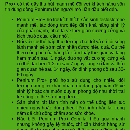
Pro+
có thể gây thu hút mạnh mẽ đối với khách hàng vốn
tin dùng dòng Penirum lẫn người mới lần đầu biết đến.
Penirum Pro+ hỗ trợ kích thích sản sinh testosterone
mạnh mẽ, tác động trực tiếp đến khả năng sinh lý
của phái mạnh, nhất là về thời gian cương cứng và
kích thước của “cậu nhỏ”.
Đối với cơ thể hấp thu dưỡng chất tốt và có lối sống
lành mạnh sẽ sớm cảm nhận được hiệu quả. Cụ thể
theo công bố của hàng là: cảm thấy thư giãn và tăng
ham muốn sau 1 ngày, dương vật cương cứng và
có thể dài hơn 1-2cm sau 7 ngày, tăng số lần và thời
gian quan hệ sau 14 ngày, ổn định phong độ sau 30-
60 ngày.
Penirum Pro+ phù hợp sử dụng cho nhiều đối
tượng nam giới khác nhau, dù đang gặp vấn đề về
sinh lý hoặc chỉ muốn duy trì phong độ như thời trai
trẻ cũng có thể sử dụng được.
Sản phẩm rất lành tính nên có thể uống liên tục
nhiều ngày hoặc dùng theo liệu trình nhắc lại trong
năm để chủ động chăm sóc sức khỏe.
Đặc biệt, Penirum Pro+ đem lại hiệu quả nhanh
nhưng không gây lệ thuộc, chỉ cần khách hàng sử
dụng liều lượng phù hợp với thể trạng và điều chỉnh