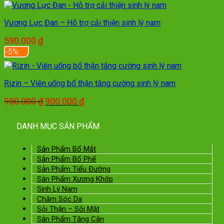
gốc
hiện
là:
tại
Vương Lực Đan – Hỗ trợ cải thiện sinh lý nam
2.100.000 ₫.
là:
1.750.000 ₫.
590.000
₫
-5%
Rizin – Viên uống bổ thận tăng cường sinh lý nam
Giá
Giá
950.000
₫
900.000
₫
gốc
hiện
là:
tại
DANH MỤC SẢN PHẨM
950.000 ₫.
là:
900.000 ₫.
Sản Phẩm Bổ Mắt
Sản Phẩm Bổ Phế
Sản Phẩm Tiểu Đường
Sản Phẩm Xương Khớp
Sinh Lý Nam
Chăm Sóc Da
Sỏi Thận – Sỏi Mật
Sản Phẩm Tăng Cân