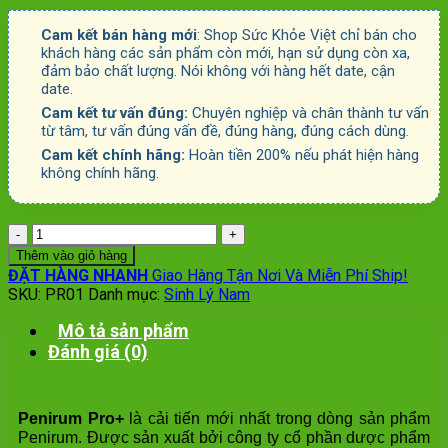
Cam kết bán hàng mới
: Shop Sức Khỏe Việt chỉ bán cho
khách hàng các sản phẩm còn mới, hạn sử dụng còn xa,
đảm bảo chất lượng. Nói không với hàng hết date, cận
date.
Cam kết tư vấn đúng:
Chuyên nghiệp và chân thành tư vấn
từ tâm, tư vấn đúng vấn đề, đúng hàng, đúng cách dùng.
Cam kết chính hãng:
Hoàn tiền 200% nếu phát hiện hàng
không chính hãng.
Số
lượng
Thêm vào giỏ hàng
ĐẶT HÀNG NHANH
Giao Hàng Tận Nơi Và Miễn Phí Ship!
SKU:
PR01
Danh mục:
Sinh Lý Nam
Mô tả sản phẩm
Đánh giá (0)
Penirum Pro+
là cải tiến mới nhất trong dòng sản phẩm
Penirum. Được sản xuất bởi công ty cổ phần dược phẩm