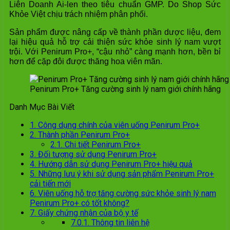
Liên Doanh Ai-len theo tiêu chuẩn GMP. Do Shop Sức
Khỏe Việt chịu trách nhiệm phân phối.
Sản phẩm được nâng cấp về thành phần dược liệu, đem
lại hiệu quả hỗ trợ cải thiện sức khỏe sinh lý nam vượt
trội. Với Penirum Pro+, “cậu nhỏ” càng mạnh hơn, bền bỉ
hơn để cặp đôi được thăng hoa viên mãn.
Penirum Pro+ Tăng cường sinh lý nam giới chính hãng
Danh Mục Bài Viết
1.
Công dụng chính của viên uống Penirum Pro+
2.
Thành phần Penirum Pro+
2.1.
Chi tiết Penirum Pro+
3.
Đối tượng sử dụng Penirum Pro+
4.
Hướng dẫn sử dụng Penirum Pro+ hiệu quả
5.
Những lưu ý khi sử dụng sản phẩm Penirum Pro+
cải tiến mới
6.
Viên uống hỗ trợ tăng cường sức khỏe sinh lý nam
Penirum Pro+ có tốt không?
7.
Giấy chứng nhận của bộ y tế
7.0.1.
Thông tin liên hệ