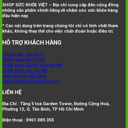
SHOP SỨC KHỎE VIỆT – Địa chỉ cung cấp đến cộng đồng
những sản phẩm chính hãng về chăm sóc sức khỏe hàng
đầu hiện nay.
* Các nội dung trên trang chúng tôi chỉ có tính chất tham
khảo, không thay thế cho việc chẩn đoán hoặc điều trị.
HỖ TRỢ KHÁCH HÀNG
Hướng dẫn đặt hàng
Chính sách thanh toán
Chính sách đổi trả và hoàn tiền
Chính sách vận chuyển
Kiểm tra đơn đặt hàng
Chính sách bảo mật thông tin
LIÊN HỆ
Địa Chỉ : Tầng 5 toà Garden Tower, Đường Cộng Hoà,
Phường 12, Q. Tân Bình, TP Hồ Chí Minh
Điện thoại : 0901.089.355