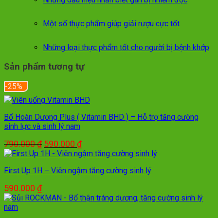
Một số thực phẩm giúp giải rượu cực tốt
Những loại thực phẩm tốt cho người bị bệnh khớp
Sản phẩm tương tự
-25%
Bổ Hoàn Dương Plus ( Vitamin BHD ) – Hỗ trợ tăng cường
sinh lực và sinh lý nam
Giá
Giá
790.000
₫
590.000
₫
gốc
hiện
là:
tại
First Up 1H – Viên ngậm tăng cường sinh lý
790.000 ₫.
là:
590.000 ₫.
590.000
₫