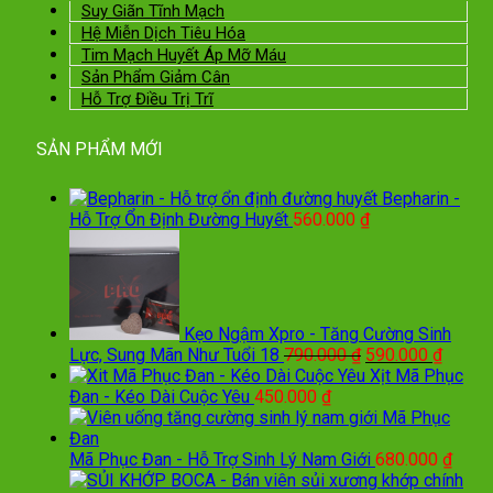
Suy Giãn Tĩnh Mạch
Hệ Miễn Dịch Tiêu Hóa
Tim Mạch Huyết Áp Mỡ Máu
Sản Phẩm Giảm Cân
Hỗ Trợ Điều Trị Trĩ
SẢN PHẨM MỚI
Bepharin -
Hỗ Trợ Ổn Định Đường Huyết
560.000
₫
Kẹo Ngậm Xpro - Tăng Cường Sinh
Giá
Giá
Lực, Sung Mãn Như Tuổi 18
790.000
₫
590.000
₫
gốc
hiện
Xịt Mã Phục
là:
tại
Đan - Kéo Dài Cuộc Yêu
450.000
₫
790.000 ₫.
là:
590.00
Mã Phục Đan - Hỗ Trợ Sinh Lý Nam Giới
680.000
₫