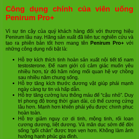
Công dụng chính của viên uống
Penirum Pro+
Vì sự tin cậy của quý khách hàng đối với thương hiệu
Penirum lâu nay. Hãng sản xuất đã liên tục nghiên cứu và
tạo ra phiên bản tốt hơn mang tên
Penirum Pro+
với
những công dụng nổi bật là:
Hỗ trợ kích thích tinh hoàn sản xuất nội tiết tố nam
testosterone. Để nam giới có cảm giác muốn yêu
nhiều hơn, từ đó hâm nóng mối quan hệ vợ chồng
sau nhiều năm chung sống.
Hỗ trợ tăng kích thước dương vật giúp phái mạnh
ngày càng tự tin và hấp dẫn.
Hỗ trợ tăng cường lưu thông máu để “cậu nhỏ”. Duy
trì phong độ trong thời gian dài, có thể cương cứng
lâu hơn. Mạnh hơn khiến phái yếu được chinh phục
hoàn toàn.
Hỗ trợ giảm nguy cơ di tinh, mộng tinh, rối loạn
cương dương, liệt dương. Và mãn dục sớm để đời
sống “gối chăn” được trọn vẹn hơn. Không làm ảnh
hưởng hạnh phúc gia đình.