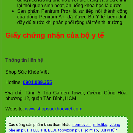
lại thói quen sinh hoạt, ăn uống khoa học là được.
Sản phẩm Penirum Pro+ là sự tiếp nối thành công
của dòng Penirum A+, đã được Bộ Y tế kiểm định
đầy đủ trước khi phân phối rộng rãi trên thị trường.
Giấy chứng nhận của bộ y tế
Thông tin liên hệ
Shop Sức Khỏe Việt
Hotline:
0901.089.355
Địa chỉ: Tầng 5 Tòa Garden Tower, đường Cộng Hòa,
phường 12, quận Tân Bình, HCM
Website:
www.shopsuckhoeviet.com
Các dòng sản phẩm khác tham khảo:
normovein
,
mikeliks
,
vương
phế an plus,
FEEL THE BEST
,
topvizion plus
,
jointlab
,
SỦI KHỚP