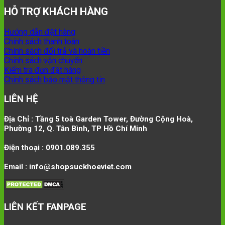
HỖ TRỢ KHÁCH HÀNG
Hướng dẫn đặt hàng
Chính sách thanh toán
Chính sách đổi trả và hoàn tiền
Chính sách vận chuyển
Kiểm tra đơn đặt hàng
Chính sách bảo mật thông tin
LIÊN HỆ
Địa Chỉ : Tầng 5 toà Garden Tower, Đường Cộng Hoà,
Phường 12, Q. Tân Bình, TP Hồ Chí Minh
Điện thoại : 0901.089.355
Email : info@shopsuckhoeviet.com
LIÊN KẾT FANPAGE