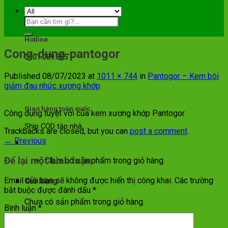
Hotline
Cong-dung-pantogor
0901.089.355
Published
08/07/2023
at
1011 × 744
in
Pantogor – Kem bôi
giảm đau nhức xương khớp
Giao hàng toàn quốc
Công dụng tuyệt vời của kem xương khớp Pantogor
Ship COD tận nhà
Trackbacks are closed, but you can
post a comment
.
←
Previous
Giỏ hàng
Để lại một bình luận
Chưa có sản phẩm trong giỏ hàng.
Email của bạn sẽ không được hiển thị công khai.
Các trường
Giỏ hàng
bắt buộc được đánh dấu
*
Chưa có sản phẩm trong giỏ hàng.
Bình luận
*