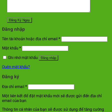
Đăng nhập
Tên tài khoản hoặc địa chỉ email
*
Mật khẩu
*
Ghi nhớ mật khẩu
Đăng nhập
Quên mật khẩu?
Đăng ký
Địa chỉ email
*
Một liên kết để đặt mật khẩu mới sẽ được gửi đến địa chỉ
email của bạn.
Thông tin cá nhân của bạn sẽ được sử dụng để tăng cường