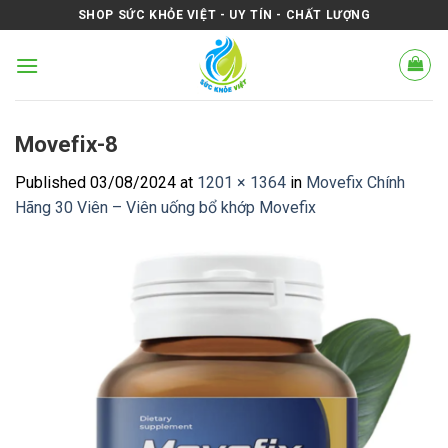
Skip
SHOP SỨC KHỎE VIỆT - UY TÍN - CHẤT LƯỢNG
to
content
Movefix-8
Published
03/08/2024
at
1201 × 1364
in
Movefix Chính
Hãng 30 Viên – Viên uống bổ khớp Movefix