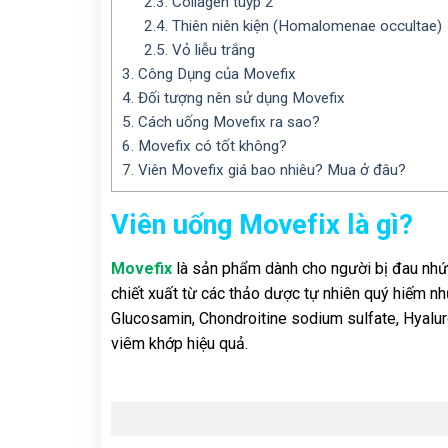
2.3.
Collagen tuýp 2
2.4.
Thiên niên kiện (Homalomenae occultae)
2.5.
Vỏ liễu trắng
3.
Công Dụng của Movefix
4.
Đối tượng nên sử dụng Movefix
5.
Cách uống Movefix ra sao?
6.
Movefix có tốt không?
7.
Viên Movefix giá bao nhiêu? Mua ở đâu?
Viên uống Movefix là gì?
Movefix
là sản phẩm dành cho người bị đau nhứ
chiết xuất từ các thảo dược tự nhiên quý hiếm như
Glucosamin, Chondroitine sodium sulfate, Hyalur
viêm khớp hiệu quả.