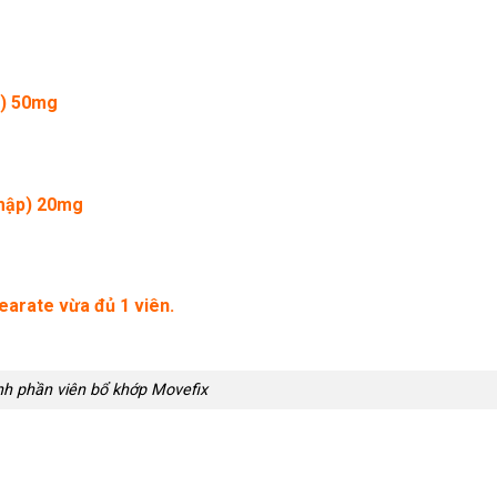
d) 50mg
 mập) 20mg
tearate vừa đủ 1 viên.
h phần viên bổ khớp Movefix