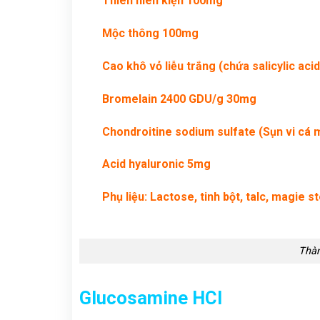
Thiên niên kiện 100mg
Mộc thông 100mg
Cao khô vỏ liễu trắng (chứa salicylic aci
Bromelain 2400 GDU/g 30mg
Chondroitine sodium sulfate (Sụn vi cá
Acid hyaluronic 5mg
Phụ liệu: Lactose, tinh bột, talc, magie s
Thàn
Glucosamine HCl