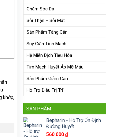
Chăm Sóc Da
Sỏi Thận – Sỏi Mật
Sản Phẩm Tăng Cân
Suy Giãn Tĩnh Mạch
Hệ Miễn Dịch Tiêu Hóa
Tim Mạch Huyết Áp Mỡ Máu
Sản Phẩm Giảm Cân
phần
hư
Hỗ Trợ Điều Trị Trĩ
g khớp,
SẢN PHẨM
Bepharin - Hỗ Trợ Ổn Định
Đường Huyết
560.000
₫