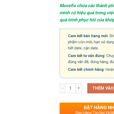
Movefix chứa các thành ph
minh có hiệu quả trong việ
quá trình phục hồi của khớp
Cam kết bán hàng mới
: S
phẩm còn mới, hạn sử dụng
hết date, cận date.
Cam kết tư vấn đúng:
Chuy
đúng vấn đề, đúng hàng, đ
Cam kết chính hãng:
Hoàn
Số lượng
THÊM VÀO
ĐẶT HÀNG N
Giao Hàng Tận Nơi Và Mi