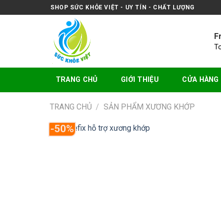
Skip
SHOP SỨC KHỎE VIỆT - UY TÍN - CHẤT LƯỢNG
to
content
F
T
TRANG CHỦ
GIỚI THIỆU
CỬA HÀNG
TRANG CHỦ
/
SẢN PHẨM XƯƠNG KHỚP
-50%