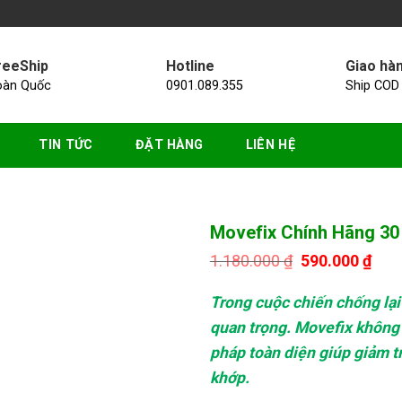
reeShip
Hotline
Giao hà
oàn Quốc
0901.089.355
Ship COD
TIN TỨC
ĐẶT HÀNG
LIÊN HỆ
Movefix Chính Hãng 30 V
Giá
Giá
1.180.000
₫
590.000
₫
gốc
hiện
là:
tại
Trong cuộc chiến chống lại
1.180.000 ₫.
là:
590.
quan trọng. Movefix không c
pháp toàn diện giúp giảm t
khớp.