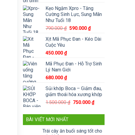
Kẹo Ngậm Xpro - Tăng
Cường Sinh Lực, Sung Mãn
Như Tuổi 18
Giá
Giá
790.000
₫
590.000
₫
gốc
hiện
Xịt Mã Phục Đan - Kéo Dài
là:
tại
Cuộc Yêu
790.000 ₫.
là:
450.000
₫
590.000 ₫.
Mã Phục Đan - Hỗ Trợ Sinh
Lý Nam Giới
680.000
₫
Sủi khớp Boca – Giảm đau,
giảm thoái hóa xương khớp
Giá
Giá
1.500.000
₫
750.000
₫
gốc
hiện
là:
tại
BÀI VIẾT MỚI NHẤT
1.500.000 ₫.
là:
750.000 ₫.
Trái cây ăn buổi sáng tốt cho