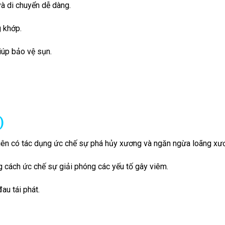
và di chuyển dễ dàng.
g khớp.
iúp bảo vệ sụn.
)
iên có tác dụng ức chế sự phá hủy xương và ngăn ngừa loãng xư
 cách ức chế sự giải phóng các yếu tố gây viêm.
au tái phát.