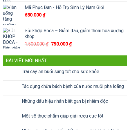
Mã Phục Đan - Hỗ Trợ Sinh Lý Nam Giới
680.000
₫
Sủi khớp Boca – Giảm đau, giảm thoái hóa xương
khớp
Giá
Giá
1.500.000
₫
750.000
₫
gốc
hiện
là:
tại
BÀI VIẾT MỚI NHẤT
1.500.000 ₫.
là:
750.000 ₫.
Trái cây ăn buổi sáng tốt cho sức khỏe
Tác dụng chữa bách bệnh của nước muối pha loãng
Những dấu hiệu nhận biết gan bị nhiễm độc
Một số thực phẩm giúp giải rượu cực tốt