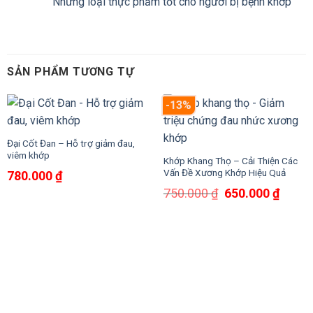
Những loại thực phẩm tốt cho người bị bệnh khớp
SẢN PHẨM TƯƠNG TỰ
-13%
Đại Cốt Đan – Hỗ trợ giảm đau,
viêm khớp
Khớp Khang Thọ – Cải Thiện Các
Vấn Đề Xương Khớp Hiệu Quả
780.000
₫
Giá
Giá
750.000
₫
650.000
₫
gốc
hiện
là:
tại
750.000 ₫.
là:
650.0