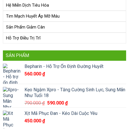
Hệ Miễn Dịch Tiêu Hóa
Tim Mạch Huyết Áp Mỡ Máu
Sản Phẩm Giảm Cân
Hỗ Trợ Điều Trị Trĩ
SẢN PHẨM
Bepharin - Hỗ Trợ Ổn Định Đường Huyết
560.000
₫
Kẹo Ngậm Xpro - Tăng Cường Sinh Lực, Sung Mãn
Như Tuổi 18
Giá
Giá
790.000
₫
590.000
₫
gốc
hiện
Xịt Mã Phục Đan - Kéo Dài Cuộc Yêu
là:
tại
450.000
₫
790.000 ₫.
là:
590.000 ₫.