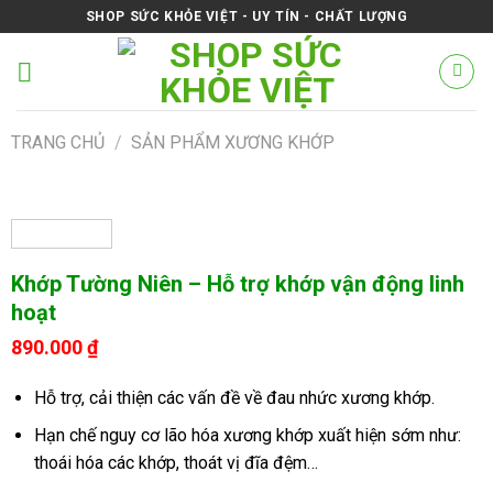
Skip
SHOP SỨC KHỎE VIỆT - UY TÍN - CHẤT LƯỢNG
to
content
TRANG CHỦ
/
SẢN PHẨM XƯƠNG KHỚP
Khớp Tường Niên – Hỗ trợ khớp vận động linh
hoạt
890.000
₫
Hỗ trợ, cải thiện các vấn đề về đau nhức xương khớp.
Hạn chế nguy cơ lão hóa xương khớp xuất hiện sớm như:
thoái hóa các khớp, thoát vị đĩa đệm…