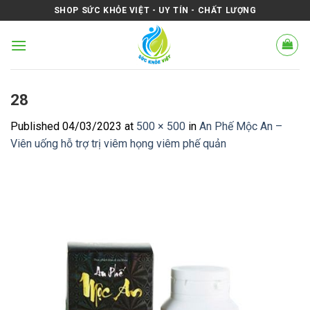
Skip
SHOP SỨC KHỎE VIỆT - UY TÍN - CHẤT LƯỢNG
to
content
28
Published
04/03/2023
at
500 × 500
in
An Phế Mộc An –
Viên uống hỗ trợ trị viêm họng viêm phế quản