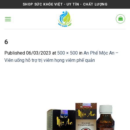
Skip
SHOP SỨC KHỎE VIỆT - UY TÍN - CHẤT LƯỢNG
to
content
6
Published
06/03/2023
at
500 × 500
in
An Phế Mộc An –
Viên uống hỗ trợ trị viêm họng viêm phế quản