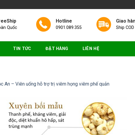
reeShip
Hotline
Giao hà
oàn Quốc
0901.089.355
Ship COD
TIN TỨC
ĐẶT HÀNG
LIÊN HỆ
 An – Viên uống hỗ trợ trị viêm họng viêm phế quản