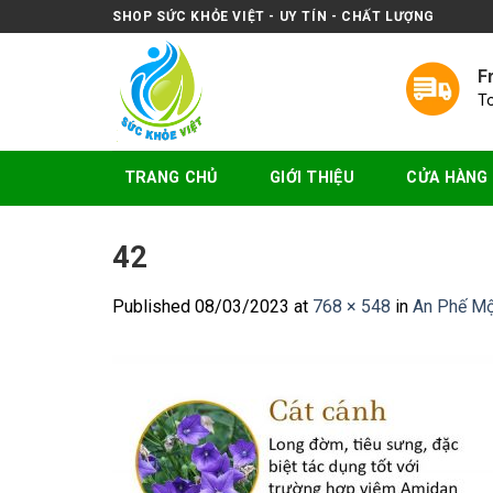
Skip
SHOP SỨC KHỎE VIỆT - UY TÍN - CHẤT LƯỢNG
to
content
F
T
TRANG CHỦ
GIỚI THIỆU
CỬA HÀNG
42
Published
08/03/2023
at
768 × 548
in
An Phế Mộc