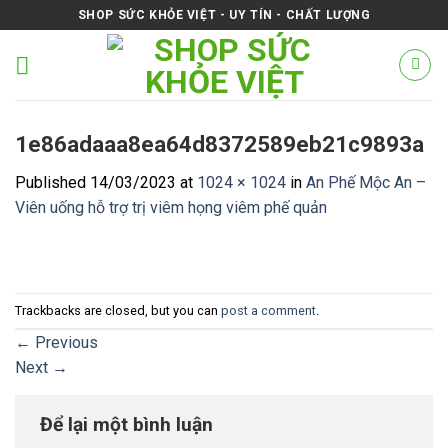
Skip
SHOP SỨC KHỎE VIỆT - UY TÍN - CHẤT LƯỢNG
to
content
1e86adaaa8ea64d8372589eb21c9893a
Published
14/03/2023
at
1024 × 1024
in
An Phế Mộc An –
Viên uống hỗ trợ trị viêm họng viêm phế quản
Trackbacks are closed, but you can
post a comment
.
←
Previous
Next
→
Để lại một bình luận