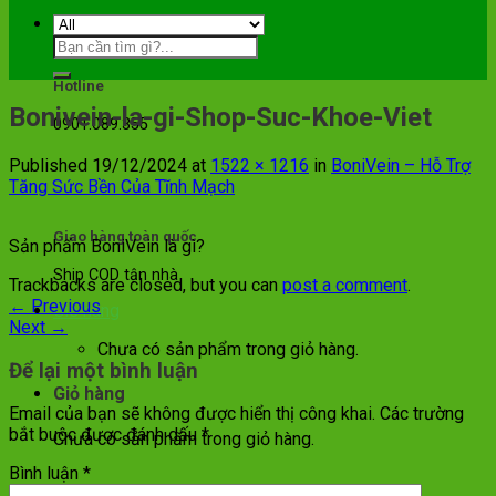
Hotline
Bonivein-la-gi-Shop-Suc-Khoe-Viet
0901.089.355
Published
19/12/2024
at
1522 × 1216
in
BoniVein – Hỗ Trợ
Tăng Sức Bền Của Tĩnh Mạch
Giao hàng toàn quốc
Sản phẩm BoniVein là gì?
Ship COD tận nhà
Trackbacks are closed, but you can
post a comment
.
←
Previous
Giỏ hàng
Next
→
Chưa có sản phẩm trong giỏ hàng.
Để lại một bình luận
Giỏ hàng
Email của bạn sẽ không được hiển thị công khai.
Các trường
bắt buộc được đánh dấu
*
Chưa có sản phẩm trong giỏ hàng.
Bình luận
*