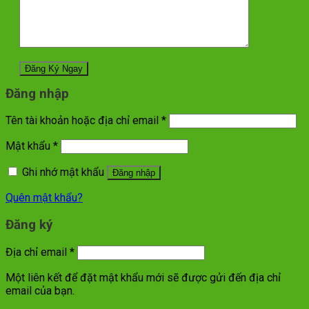
Đăng nhập
Tên tài khoản hoặc địa chỉ email
*
Mật khẩu
*
Ghi nhớ mật khẩu
Đăng nhập
Quên mật khẩu?
Đăng ký
Địa chỉ email
*
Một liên kết để đặt mật khẩu mới sẽ được gửi đến địa chỉ
email của bạn.