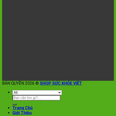
BẢN QUYỀN 2026 ©
SHOP SỨC KHỎE VIỆT
Trang Chủ
Giới Thiệu