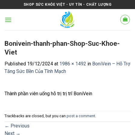
Skip
SHOP SỨC KHỎE VIỆT - UY TÍN - CHẤT LƯỢNG
to
content
Bonivein-thanh-phan-Shop-Suc-Khoe-
Viet
Published
19/12/2024
at
1986 × 1492
in
BoniVein – Hỗ Trợ
Tăng Sức Bền Của Tĩnh Mạch
Thành phần viên uống hỗ trị trị trĩ BoniVein
Trackbacks are closed, but you can
post a comment
.
←
Previous
Next
→