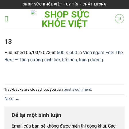
Skip
SHOP SỨC KHỎE VIỆT - UY TÍN - CHẤT LƯỢNG
to
content
13
Published
06/03/2023
at
600 × 600
in
Viên ngậm Feel The
Best – Tăng cường sinh lực, bổ thận, tráng dương
Trackbacks are closed, but you can
post a comment
.
Next
→
Để lại một bình luận
Email của bạn sẽ không được hiển thị công khai.
Các