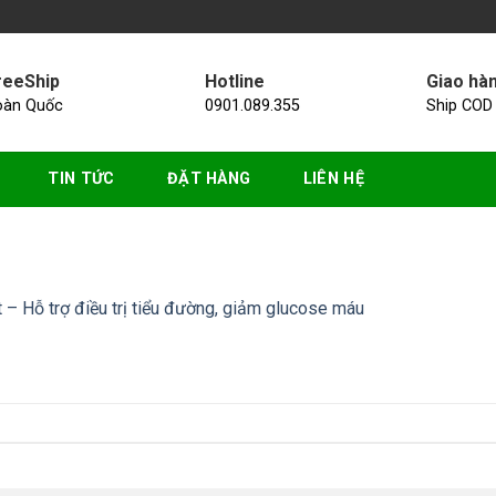
reeShip
Hotline
Giao hà
oàn Quốc
0901.089.355
Ship COD
TIN TỨC
ĐẶT HÀNG
LIÊN HỆ
 – Hỗ trợ điều trị tiểu đường, giảm glucose máu