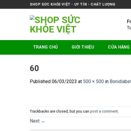
Skip
SHOP SỨC KHỎE VIỆT - UY TÍN - CHẤT LƯỢNG
to
content
F
T
TRANG CHỦ
GIỚI THIỆU
CỬA HÀNG
60
Published
06/03/2023
at
500 × 500
in
Bonidiabet
Trackbacks are closed, but you can
post a comment
.
Next
→