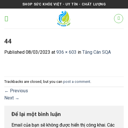
Skip
SHOP SỨC KHỎE VIỆT - UY TÍN - CHẤT LƯỢNG
to
content
44
Published
08/03/2023
at
936 × 603
in
Tăng Cân SQA
Trackbacks are closed, but you can
post a comment
.
←
Previous
Next
→
Để lại một bình luận
Email của bạn sẽ không được hiển thị công khai.
Các