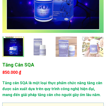
Tăng Cân SQA
850.000
₫
Tăng cân SQA là một loại thực phẩm chức năng tăng cân
được sản xuất dựa trên quy trình công nghệ hiện đại,
mang đến giải pháp tăng cân cho người gầy ốm lâu năm.