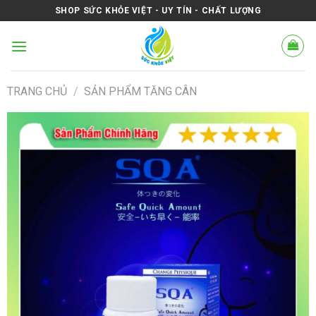
Skip
SHOP SỨC KHỎE VIỆT - UY TÍN - CHẤT LƯỢNG
to
content
TRANG CHỦ
/
SẢN PHẨM TĂNG CÂN