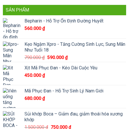
SẢN PHẨM
Bepharin - Hỗ Trợ Ổn Định Đường Huyết
560.000
₫
Kẹo Ngậm Xpro - Tăng Cường Sinh Lực, Sung Mãn
Như Tuổi 18
Giá
Giá
790.000
₫
590.000
₫
gốc
hiện
Xịt Mã Phục Đan - Kéo Dài Cuộc Yêu
là:
tại
450.000
₫
790.000 ₫.
là:
590.000 ₫.
Mã Phục Đan - Hỗ Trợ Sinh Lý Nam Giới
680.000
₫
Sủi khớp Boca – Giảm đau, giảm thoái hóa xương
khớp
Giá
Giá
1.500.000
₫
750.000
₫