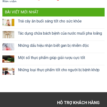
gốc
hiện
là:
tại
BÀI VIẾT MỚI NHẤT
1.500.000 ₫.
là:
750.000 ₫.
Trái cây ăn buổi sáng tốt cho sức khỏe
Tác dụng chữa bách bệnh của nước muối pha loãng
Những dấu hiệu nhận biết gan bị nhiễm độc
Một số thực phẩm giúp giải rượu cực tốt
Những loại thực phẩm tốt cho người bị bệnh khớp
HỖ TRỢ KHÁCH HÀNG