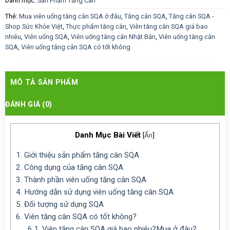
Danh mục:
Sản Phẩm Tăng Cân
Thẻ:
Mua viên uống tăng cân SQA ở đâu
,
Tăng cân SQA
,
Tăng cân SQA -
Shop Sức Khỏe Việt
,
Thực phẩm tăng cân
,
Viên tăng cân SQA giá bao
nhiêu
,
Viên uống SQA
,
Viên uống tăng cân Nhật Bản
,
Viên uống tăng cân
SQA
,
Viên uống tăng cân SQA có tốt không
MÔ TẢ SẢN PHẨM
ĐÁNH GIÁ (0)
Danh Mục Bài Viết
[
Ẩn
]
1.
Giới thiệu sản phẩm tăng cân SQA
2.
Công dụng của tăng cân SQA
3.
Thành phần viên uống tăng cân SQA
4.
Hướng dẫn sử dụng viên uống tăng cân SQA
5.
Đối tượng sử dụng SQA
6.
Viên tăng cân SQA có tốt không?
6.1.
Viên tăng cân SQA giá bao nhiêu?Mua ở đâu?