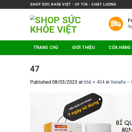
Skip
SHOP SỨC KHỎE VIỆT - UY TÍN - CHẤT LƯỢNG
to
content
F
T
TRANG CHỦ
GIỚI THIỆU
CỬA HÀNG
47
Published
08/03/2023
at
666 × 404
in
Venafix – 