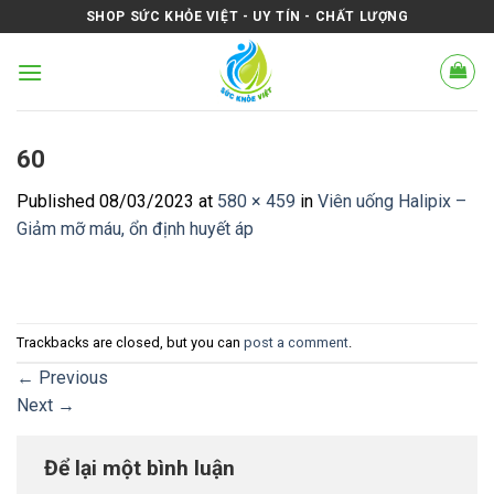
Skip
SHOP SỨC KHỎE VIỆT - UY TÍN - CHẤT LƯỢNG
to
content
60
Published
08/03/2023
at
580 × 459
in
Viên uống Halipix –
Giảm mỡ máu, ổn định huyết áp
Trackbacks are closed, but you can
post a comment
.
←
Previous
Next
→
Để lại một bình luận