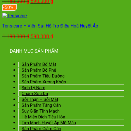
Giá
Giá
1.180.000
₫
590.000
₫
gốc
hiện
-50%
là:
tại
1.180.000 ₫.
là:
590.000 ₫.
Tensicare – Viên Sủi Hỗ Trợ Điều Hoà Huyết Áp
Giá
Giá
1.180.000
₫
590.000
₫
gốc
hiện
là:
tại
DANH MỤC SẢN PHẨM
1.180.000 ₫.
là:
590.000 ₫.
Sản Phẩm Bổ Mắt
Sản Phẩm Bổ Phế
Sản Phẩm Tiểu Đường
Sản Phẩm Xương Khớp
Sinh Lý Nam
Chăm Sóc Da
Sỏi Thận – Sỏi Mật
Sản Phẩm Tăng Cân
Suy Giãn Tĩnh Mạch
Hệ Miễn Dịch Tiêu Hóa
Tim Mạch Huyết Áp Mỡ Máu
Sản Phẩm Giảm Cân