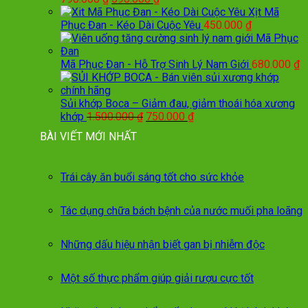
gốc
hiện
Xịt Mã
là:
tại
Phục Đan - Kéo Dài Cuộc Yêu
450.000
₫
790.000 ₫.
là:
590.000 ₫.
Mã Phục Đan - Hỗ Trợ Sinh Lý Nam Giới
680.000
₫
Sủi khớp Boca – Giảm đau, giảm thoái hóa xương
Giá
Giá
khớp
1.500.000
₫
750.000
₫
gốc
hiện
BÀI VIẾT MỚI NHẤT
là:
tại
1.500.000 ₫.
là:
750.000 ₫.
Trái cây ăn buổi sáng tốt cho sức khỏe
Tác dụng chữa bách bệnh của nước muối pha loãng
Những dấu hiệu nhận biết gan bị nhiễm độc
Một số thực phẩm giúp giải rượu cực tốt