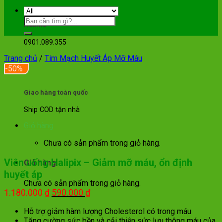
Hotline
0901.089.355
Trang chủ
/
Tim Mạch Huyết Áp Mỡ Máu
-50%
Giao hàng toàn quốc
Ship COD tận nhà
Giỏ hàng
Chưa có sản phẩm trong giỏ hàng.
Viên uống Halipix – Giảm mỡ máu, ổn định
Giỏ hàng
huyết áp
Chưa có sản phẩm trong giỏ hàng.
Giá
Giá
1.180.000
₫
590.000
₫
gốc
hiện
Hỗ trợ giảm hàm lượng Cholesterol có trong máu
là:
tại
Tăng cường sức bền và cải thiện sức lưu thông máu của