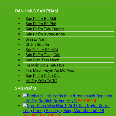
DANH MỤC SẢN PHẨM
Sản Phẩm Bổ Mắt
Sản Phẩm Bổ Phế
Sản Phẩm Tiểu Đường
Sản Phẩm Xương Khớp
Sinh Lý Nam
Chăm Sóc Da
Sỏi Thận – Sỏi Mật
Sản Phẩm Tăng Cân
Suy Giãn Tĩnh Mạch
Hệ Miễn Dịch Tiêu Hóa
Tim Mạch Huyết Áp Mỡ Máu
Sản Phẩm Giảm Cân
Hỗ Trợ Điều Trị Trĩ
SẢN PHẨM
Bepharin
- Hỗ Trợ Ổn Định Đường Huyết
560.000
₫
Kẹo Ngậm Xpro -
Tăng Cường Sinh Lực, Sung Mãn Như Tuổi 18
Giá
Giá
790.000
₫
590.000
₫