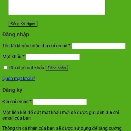
Đăng nhập
Tên tài khoản hoặc địa chỉ email
*
Mật khẩu
*
Ghi nhớ mật khẩu
Đăng nhập
Quên mật khẩu?
Đăng ký
Địa chỉ email
*
Một liên kết để đặt mật khẩu mới sẽ được gửi đến địa chỉ
email của bạn.
Thông tin cá nhân của bạn sẽ được sử dụng để tăng cường