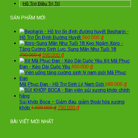
Hỗ Trợ Điều Trị Trĩ
SẢN PHẨM MỚI
Bepharin -
Hỗ Trợ Ổn Định Đường Huyết
560.000
₫
Kẹo Ngậm Xpro -
Tăng Cường Sinh Lực, Sung Mãn Như Tuổi 18
Giá
Giá
790.000
₫
590.000
₫
gốc
hiện
Xịt Mã Phục
là:
tại
Đan - Kéo Dài Cuộc Yêu
450.000
₫
790.000 ₫.
là:
590.000 ₫.
Mã Phục Đan - Hỗ Trợ Sinh Lý Nam Giới
680.000
₫
Sủi khớp Boca – Giảm đau, giảm thoái hóa xương
Giá
Giá
khớp
1.500.000
₫
750.000
₫
gốc
hiện
là:
tại
BÀI VIẾT MỚI NHẤT
1.500.000 ₫.
là:
750.000 ₫.