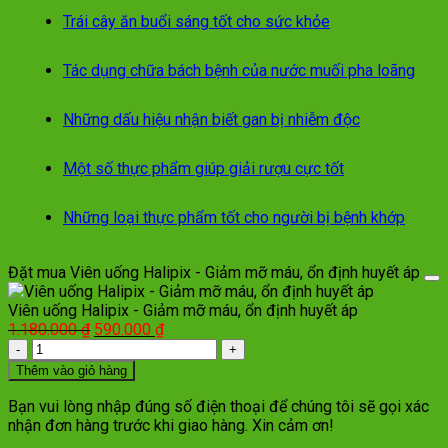
Trái cây ăn buổi sáng tốt cho sức khỏe
Tác dụng chữa bách bệnh của nước muối pha loãng
Những dấu hiệu nhận biết gan bị nhiễm độc
Một số thực phẩm giúp giải rượu cực tốt
Những loại thực phẩm tốt cho người bị bệnh khớp
Đặt mua Viên uống Halipix - Giảm mỡ máu, ổn định huyết áp
Viên uống Halipix - Giảm mỡ máu, ổn định huyết áp
Giá
Giá
1.180.000
₫
590.000
₫
Số
gốc
hiện
lượng
là:
tại
Thêm vào giỏ hàng
1.180.000 ₫.
là:
590.000 ₫.
Bạn vui lòng nhập đúng số điện thoại để chúng tôi sẽ gọi xác
nhận đơn hàng trước khi giao hàng. Xin cảm ơn!