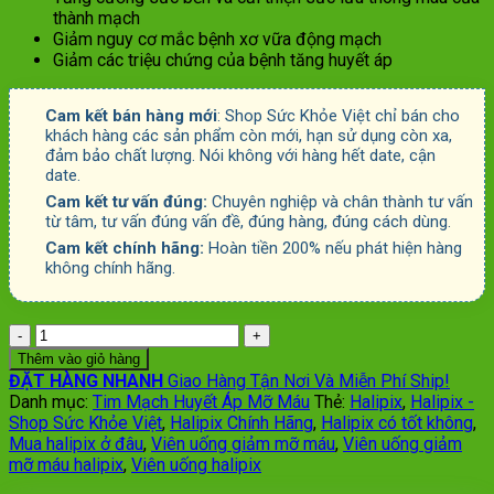
1.180.000 ₫.
là:
thành mạch
590.000 ₫.
Giảm nguy cơ mắc bệnh xơ vữa động mạch
Giảm các triệu chứng của bệnh tăng huyết áp
Cam kết bán hàng mới
: Shop Sức Khỏe Việt chỉ bán cho
khách hàng các sản phẩm còn mới, hạn sử dụng còn xa,
đảm bảo chất lượng. Nói không với hàng hết date, cận
date.
Cam kết tư vấn đúng:
Chuyên nghiệp và chân thành tư vấn
từ tâm, tư vấn đúng vấn đề, đúng hàng, đúng cách dùng.
Cam kết chính hãng:
Hoàn tiền 200% nếu phát hiện hàng
không chính hãng.
Số
lượng
Thêm vào giỏ hàng
ĐẶT HÀNG NHANH
Giao Hàng Tận Nơi Và Miễn Phí Ship!
Danh mục:
Tim Mạch Huyết Áp Mỡ Máu
Thẻ:
Halipix
,
Halipix -
Shop Sức Khỏe Việt
,
Halipix Chính Hãng
,
Halipix có tốt không
,
Mua halipix ở đâu
,
Viên uống giảm mỡ máu
,
Viên uống giảm
mỡ máu halipix
,
Viên uống halipix