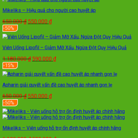
Mikeliks – Hiệu quả cho người cao huyết áp
Giá
Giá
650.000
₫
550.000
₫
gốc
hiện
-50%
là:
tại
650.000 ₫.
là:
550.000 ₫.
Viên Uống Lipofil – Giảm Mỡ Xấu, Ngừa Đột Quỵ Hiệu Quả
Giá
Giá
1.180.000
₫
590.000
₫
gốc
hiện
-15%
là:
tại
1.180.000 ₫.
là:
590.000 ₫.
Apharin giải quyết vấn đề cao huyết áp nhanh gọn lẹ
Giá
Giá
650.000
₫
550.000
₫
gốc
hiện
-50%
là:
tại
650.000 ₫.
là:
550.000 ₫.
Mikeliks – Viên uống hỗ trợ ổn định huyết áp chính hãng