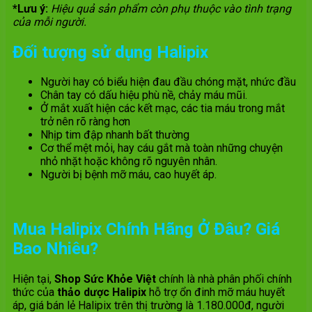
*Lưu ý:
Hiệu quả sản phẩm còn phụ thuộc vào tình trạng
của mỗi người.
Đối tượng sử dụng Halipix
Người hay có biểu hiện đau đầu chóng mặt, nhức đầu
Chân tay có dấu hiệu phù nề, chảy máu mũi.
Ở mắt xuất hiện các kết mạc, các tia máu trong mắt
trở nên rõ ràng hơn
Nhịp tim đập nhanh bất thường
Cơ thể mệt mỏi, hay cáu gắt mà toàn những chuyện
nhỏ nhặt hoặc không rõ nguyên nhân.
Người bị bệnh mỡ máu, cao huyết áp.
Mua Halipix Chính Hãng Ở Đâu? Giá
Bao Nhiêu?
Hiện tại,
Shop Sức Khỏe Việt
chính là nhà phân phối chính
thức của
thảo dược Halipix
hỗ trợ ổn đinh mỡ máu huyết
áp, giá bán lẻ Halipix trên thị trường là 1.180.000đ, người