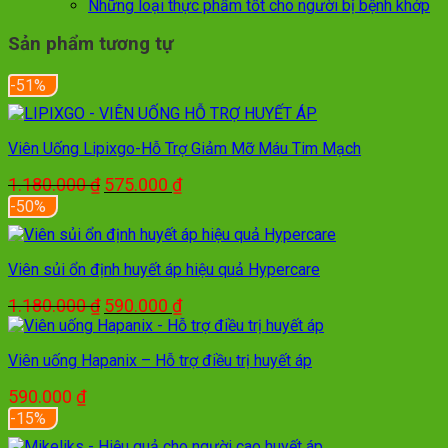
Những loại thực phẩm tốt cho người bị bệnh khớp
Sản phẩm tương tự
-51%
Viên Uống Lipixgo-Hỗ Trợ Giảm Mỡ Máu Tim Mạch
Giá
Giá
1.180.000
₫
575.000
₫
gốc
hiện
-50%
là:
tại
1.180.000 ₫.
là:
575.000 ₫.
Viên sủi ổn định huyết áp hiệu quả Hypercare
Giá
Giá
1.180.000
₫
590.000
₫
gốc
hiện
là:
tại
Viên uống Hapanix – Hỗ trợ điều trị huyết áp
1.180.000 ₫.
là:
590.000 ₫.
590.000
₫
-15%