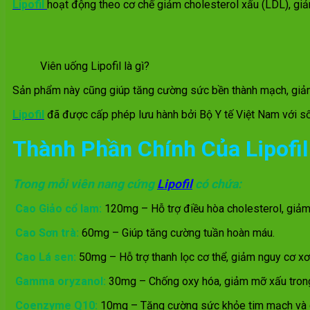
Lipofil
hoạt động theo cơ chế giảm cholesterol xấu (LDL), giả
Viên uống Lipofil là gì?
Sản phẩm này cũng giúp tăng cường sức bền thành mạch, giảm
Lipofil
đã được cấp phép lưu hành bởi Bộ Y tế Việt Nam với 
Thành Phần Chính Của Lipofil
Trong mỗi viên nang cứng
Lipofil
có chứa:
Cao Giảo cổ lam:
120mg – Hỗ trợ điều hòa cholesterol, giả
Cao Sơn trà:
60mg – Giúp tăng cường tuần hoàn máu.
Cao Lá sen:
50mg – Hỗ trợ thanh lọc cơ thể, giảm nguy cơ x
Gamma oryzanol:
30mg – Chống oxy hóa, giảm mỡ xấu tron
Coenzyme Q10:
10mg – Tăng cường sức khỏe tim mạch và 