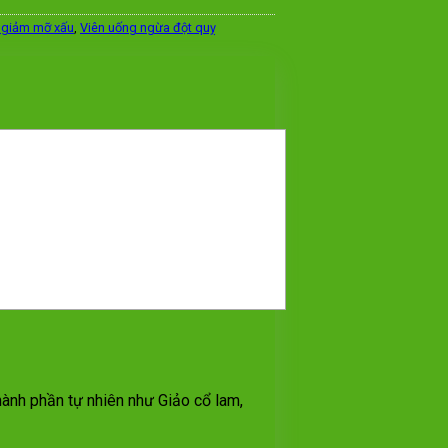
 giảm mỡ xấu
,
Viên uống ngừa đột quỵ
ành phần tự nhiên như Giảo cổ lam,