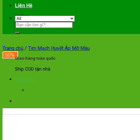
Liên Hệ
Hotline
0901.089.355
Trang chủ
/
Tim Mạch Huyết Áp Mỡ Máu
-50%
Giao hàng toàn quốc
Ship COD tận nhà
Giỏ hàng