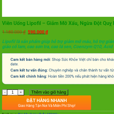
Viên Uống Lipofil – Giảm Mỡ Xấu, Ngừa Đột Quỵ
Giá
Giá
1.180.000
₫
590.000
₫
gốc
hiện
là:
tại
Lipofil là sản phẩm giúp hỗ trợ giảm mỡ máu, hỗ trợ g
1.180.000 ₫.
là:
giảo cổ lam, cao sơn tra, cao lá sen, Coenzym Q10, Acid 
590.000 ₫.
Cam kết bán hàng mới
: Shop Sức Khỏe Việt chỉ bán cho khá
date.
Cam kết tư vấn đúng:
Chuyên nghiệp và chân thành tư vấn từ
Cam kết chính hãng:
Hoàn tiền 200% nếu phát hiện hàng khô
Số lượng
Thêm vào giỏ hàng
ĐẶT HÀNG NHANH
Giao Hàng Tận Nơi Và Miễn Phí Ship!