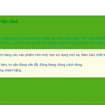
 Hiệu Quả
iảm nguy cơ xơ vữa mạch máu do mỡ máu cao. Với các thàn
Folic,…có tác dụng rất tốt trong việc hỗ trợ giảm mỡ máu 
ch hàng các sản phẩm còn mới, hạn sử dụng còn xa, đảm bảo chất lư
 tâm, tư vấn đúng vấn đề, đúng hàng, đúng cách dùng.
ng chính hãng.