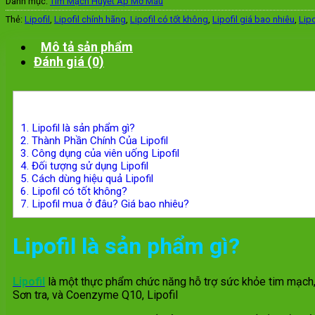
Danh mục:
Tim Mạch Huyết Áp Mỡ Máu
Thẻ:
Lipofil
,
Lipofil chính hãng
,
Lipofil có tốt không
,
Lipofil giá bao nhiêu
,
Lip
Mô tả sản phẩm
Đánh giá (0)
1.
Lipofil là sản phẩm gì?
2.
Thành Phần Chính Của Lipofil
3.
Công dụng của viên uống Lipofil
4.
Đối tượng sử dụng Lipofil
5.
Cách dùng hiệu quả Lipofil
6.
Lipofil có tốt không?
7.
Lipofil mua ở đâu? Giá bao nhiêu?
Lipofil là sản phẩm gì?
Lipofil
là một thực phẩm chức năng hỗ trợ sức khỏe tim mạch, 
Sơn tra, và Coenzyme Q10, Lipofil