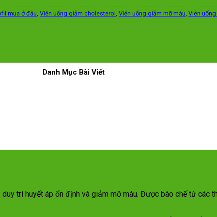
ofil mua ở đâu
,
Viên uống giảm cholesterol
,
Viên uống giảm mỡ máu
,
Viên uống
Danh Mục Bài Viết
duy trì huyết áp ổn định và giảm mỡ máu. Được bào chế từ các th