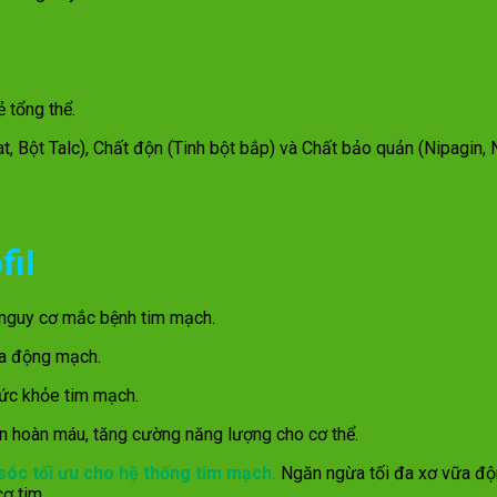
 tổng thể.
, Bột Talc), Chất độn (Tinh bột bắp) và Chất bảo quản (Nipagin, 
fil
nguy cơ mắc bệnh tim mạch.
ữa động mạch.
sức khỏe tim mạch.
ần hoàn máu, tăng cường năng lượng cho cơ thể.
óc tối ưu cho hệ thống tim mạch.
Ngăn ngừa tối đa xơ vữa độ
ơ tim.