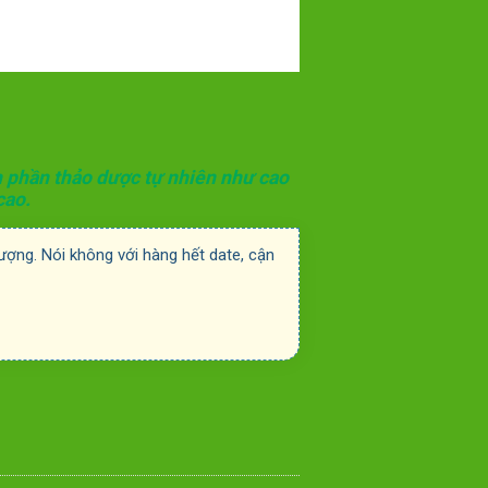
h phần thảo dược tự nhiên như cao
cao.
ợng. Nói không với hàng hết date, cận