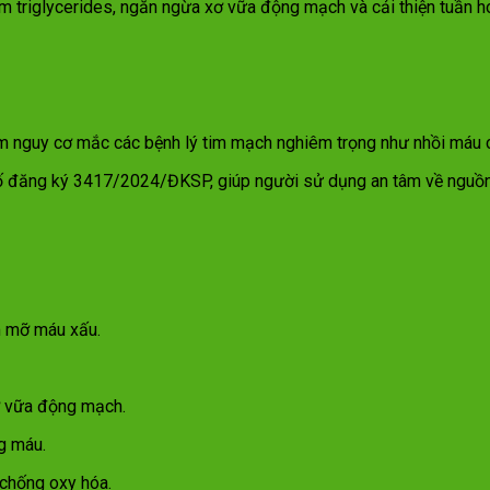
m triglycerides, ngăn ngừa xơ vữa động mạch và cải thiện tuần h
 nguy cơ mắc các bệnh lý tim mạch nghiêm trọng như nhồi máu c
số đăng ký 3417/2024/ĐKSP, giúp người sử dụng an tâm về nguồn
m mỡ máu xấu.
ơ vữa động mạch.
g máu.
chống oxy hóa.