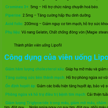
Crominex 3+:
5mg – Hỗ trợ chức năng chuyển hoá béo.
Piperine:
2.5mg – Tăng cường hấp thu dinh dưỡng.
Acid folic:
200mcg – Giảm nguy cơ tim mạch, hỗ trợ sức khoẻ
Phụ liệu:
Vỏ nang Gelatin, Chất chống đông vón (Magie stearat
Thành phần viên uống Lipofil
Công dụng của viên uống Lipo
Giảm hàm lượng cholesterol xấu:
Giúp hạ mỡ máu và giảm 
Tăng cường sức bền thành mạch:
Hỗ trợ phòng ngừa xơ v
Ổn định huyết áp:
Giảm các biểu hiện tăng huyết áp, bảo vệ 
Phòng ngừa và hỗ trợ điều trị bệnh tim mạch:
Cải thiện tu
Giảm lượng Triglyceride trong máu, giảm mỡ máu, chăm s
tim, đột quỵ, … Ngăn ngừa nguy cơ suy tim, đột quỵ, nhồi máu c