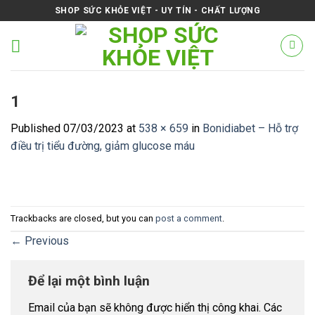
Skip
SHOP SỨC KHỎE VIỆT - UY TÍN - CHẤT LƯỢNG
to
content
1
Published
07/03/2023
at
538 × 659
in
Bonidiabet – Hỗ trợ
điều trị tiểu đường, giảm glucose máu
Trackbacks are closed, but you can
post a comment
.
←
Previous
Để lại một bình luận
Email của bạn sẽ không được hiển thị công khai.
Các