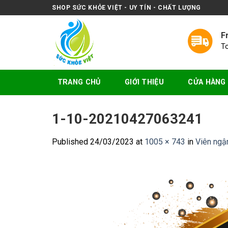
Skip
SHOP SỨC KHỎE VIỆT - UY TÍN - CHẤT LƯỢNG
to
content
F
T
TRANG CHỦ
GIỚI THIỆU
CỬA HÀNG
1-10-20210427063241
Published
24/03/2023
at
1005 × 743
in
Viên ngậ