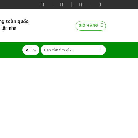
ng toàn quốc
GIỎ HÀNG
 tận nhà