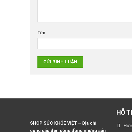
Tên
HỖ T
SHOP SỨC KHỎE VIỆT – Địa chỉ
Hướ
cung cấp đến cộng đồng những sản