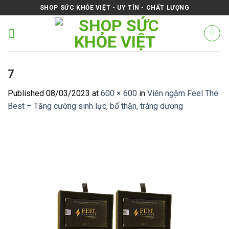
Skip
SHOP SỨC KHỎE VIỆT - UY TÍN - CHẤT LƯỢNG
to
content
7
Published
08/03/2023
at
600 × 600
in
Viên ngậm Feel The
Best – Tăng cường sinh lực, bổ thận, tráng dương