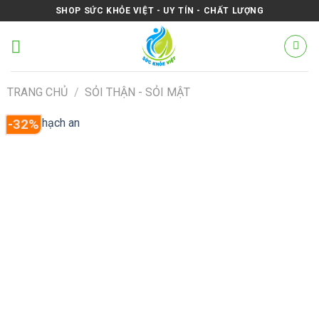
Skip
SHOP SỨC KHỎE VIỆT - UY TÍN - CHẤT LƯỢNG
to
content
TRANG CHỦ
/
SỎI THẬN - SỎI MẬT
-32%