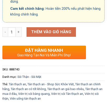
dùng.
Cam kết chính hãng:
Hoàn tiền 200% nếu phát hiện hàng
không chính hãng.
Số lượng
THÊM VÀO GIỎ HÀNG
ĐẶT HÀNG NHANH
Giao Hàng Tận Nơi Và Miễn Phí Ship!
SKU:
888740
Danh mục:
Sỏi Thận - Sỏi Mật
Thẻ:
Tán thạch an
,
Tán thạch an - Shop Sức Khỏe Việt
,
Tán thạch an chính
hãng
,
Tán thạch an có tốt không
,
Tán thạch an giá bao nhiêu
,
Tán thạch an
mua ở đâu
,
Viên trị sỏi bàng quang
,
Viên trị sỏi Tán thạch an
,
Viên trị sỏi
thận
,
Viên uống tán thạch an