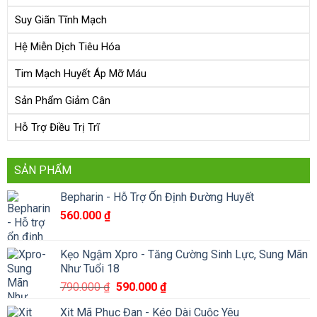
Suy Giãn Tĩnh Mạch
Hệ Miễn Dịch Tiêu Hóa
Tim Mạch Huyết Áp Mỡ Máu
Sản Phẩm Giảm Cân
Hỗ Trợ Điều Trị Trĩ
SẢN PHẨM
Bepharin - Hỗ Trợ Ổn Định Đường Huyết
560.000
₫
Kẹo Ngậm Xpro - Tăng Cường Sinh Lực, Sung Mãn
Như Tuổi 18
Giá
Giá
790.000
₫
590.000
₫
gốc
hiện
Xịt Mã Phục Đan - Kéo Dài Cuộc Yêu
là:
tại