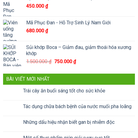
450.000
₫
790.000 ₫.
là:
590.000 ₫.
Mã Phục Đan - Hỗ Trợ Sinh Lý Nam Giới
680.000
₫
Sủi khớp Boca – Giảm đau, giảm thoái hóa xương
khớp
Giá
Giá
1.500.000
₫
750.000
₫
gốc
hiện
là:
tại
BÀI VIẾT MỚI NHẤT
1.500.000 ₫.
là:
750.000 ₫.
Trái cây ăn buổi sáng tốt cho sức khỏe
Tác dụng chữa bách bệnh của nước muối pha loãng
Những dấu hiệu nhận biết gan bị nhiễm độc
Một số thực phẩm giúp giải rượu cực tốt