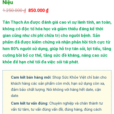
Niệu
Giá
Giá
1.250.000
₫
850.000
₫
gốc
hiện
là:
tại
Tán Thạch An được đánh giá cao vì sự lành tính, an toàn,
1.250.000 ₫.
là:
850.000 ₫.
không có độc tố hóa học và giảm thiểu đáng kể thời
gian cũng như chi phí chữa trị cho người bệnh. Sản
phẩm đã được kiểm chứng và nhận phản hồi tích cực từ
hơn 80% người sử dụng, giúp hỗ trợ tán sỏi, lợi tiểu, tăng
cường bồi bổ cơ thể, tăng sức đề kháng, nâng cao sức
khỏe để hạn chế tối đa việc sỏi tái phát.
Cam kết bán hàng mới
: Shop Sức Khỏe Việt chỉ bán cho
khách hàng các sản phẩm còn mới, hạn sử dụng còn xa,
đảm bảo chất lượng. Nói không với hàng hết date, cận
date.
Cam kết tư vấn đúng:
Chuyên nghiệp và chân thành tư
vấn từ tâm, tư vấn đúng vấn đề, đúng hàng, đúng cách