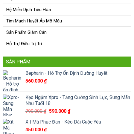
Hệ Miễn Dịch Tiêu Hóa
Tim Mạch Huyết Áp Mỡ Máu
Sản Phẩm Giảm Cân
Hỗ Trợ Điều Trị Trĩ
SẢN PHẨM
Bepharin - Hỗ Trợ Ổn Định Đường Huyết
560.000
₫
Kẹo Ngậm Xpro - Tăng Cường Sinh Lực, Sung Mãn
Như Tuổi 18
Giá
Giá
790.000
₫
590.000
₫
gốc
hiện
Xịt Mã Phục Đan - Kéo Dài Cuộc Yêu
là:
tại
450.000
₫
790.000 ₫.
là: