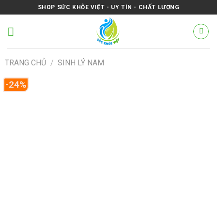
Skip
SHOP SỨC KHỎE VIỆT - UY TÍN - CHẤT LƯỢNG
to
content
TRANG CHỦ
/
SINH LÝ NAM
-24%