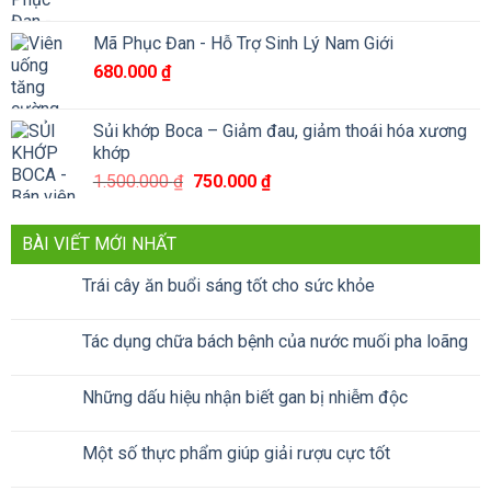
590.000 ₫.
Mã Phục Đan - Hỗ Trợ Sinh Lý Nam Giới
680.000
₫
Sủi khớp Boca – Giảm đau, giảm thoái hóa xương
khớp
Giá
Giá
1.500.000
₫
750.000
₫
gốc
hiện
là:
tại
BÀI VIẾT MỚI NHẤT
1.500.000 ₫.
là:
750.000 ₫.
Trái cây ăn buổi sáng tốt cho sức khỏe
Tác dụng chữa bách bệnh của nước muối pha loãng
Những dấu hiệu nhận biết gan bị nhiễm độc
Một số thực phẩm giúp giải rượu cực tốt