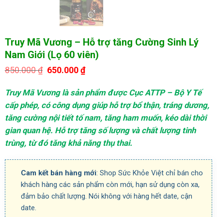
Truy Mã Vương – Hỗ trợ tăng Cường Sinh Lý
Nam Giới (Lọ 60 viên)
Giá
Giá
850.000
₫
650.000
₫
gốc
hiện
là:
tại
Truy Mã Vương là sản phẩm được Cục ATTP – Bộ Y Tế
850.000 ₫.
là:
650.000 ₫.
cấp phép, có công dụng giúp hỗ trợ bổ thận, tráng dương,
tăng cường nội tiết tố nam, tăng ham muốn, kéo dài thời
gian quan hệ. Hỗ trợ tăng số lượng và chất lượng tinh
trùng, từ đó tăng khả năng thụ thai.
Cam kết bán hàng mới
: Shop Sức Khỏe Việt chỉ bán cho
khách hàng các sản phẩm còn mới, hạn sử dụng còn xa,
đảm bảo chất lượng. Nói không với hàng hết date, cận
date.